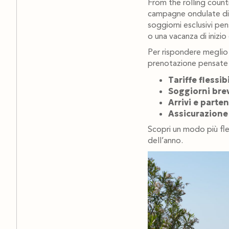
From the rolling countr
campagne ondulate di T
soggiorni esclusivi pe
o una vacanza di inizio
Per rispondere meglio 
prenotazione pensate p
Tariffe flessibi
Soggiorni bre
Arrivi e parten
Assicurazione
Scopri un modo più fless
dell’anno.