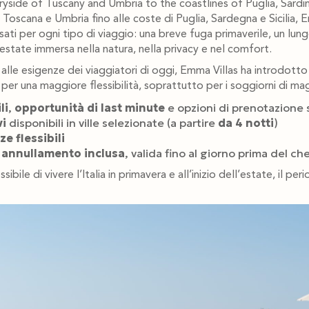
yside of Tuscany and Umbria to the coastlines of Puglia, Sardinia
oscana e Umbria fino alle coste di Puglia, Sardegna e Sicilia,
nsati per ogni tipo di viaggio: una breve fuga primaverile, un lu
 estate immersa nella natura, nella privacy e nel comfort.
alle esigenze dei viaggiatori di oggi, Emma Villas ha introdotto
er una maggiore flessibilità, soprattutto per i soggiorni di ma
li
,
opportunità di last minute
e opzioni di prenotazione 
vi
disponibili in ville selezionate (a partire
da 4 notti
)
ze flessibili
 annullamento inclusa
, valida fino al giorno prima del ch
ibile di vivere l’Italia in primavera e all’inizio dell’estate, il per