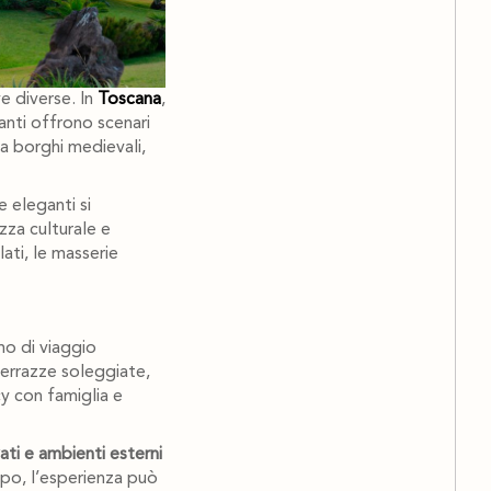
e diverse. In
Toscana
,
anti offrono scenari
a borghi medievali,
e eleganti si
zza culturale e
ati, le masserie
tmo di viaggio
terrazze soleggiate,
y con famiglia e
vati e ambienti esterni
mpo, l’esperienza può