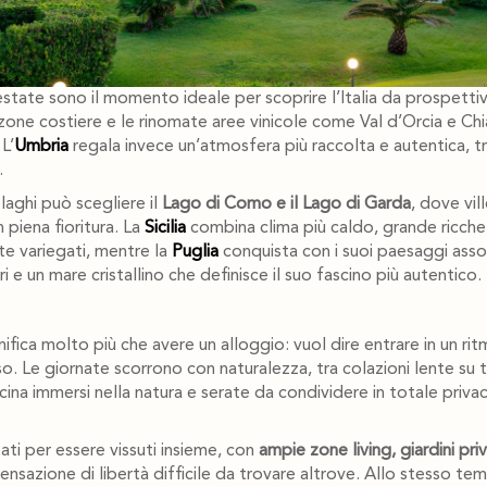
 estate sono il momento ideale per scoprire l’Italia da prospettiv
 zone costiere e le rinomate aree vinicole come Val d’Orcia e Chi
L’
Umbria
regala invece un’atmosfera più raccolta e autentica, tr
.
 laghi può scegliere il
Lago di Como e il Lago di Garda
, dove vill
n piena fioritura. La
Sicilia
combina clima più caldo, grande ricche
 variegati, mentre la
Puglia
conquista con i suoi paesaggi assol
ari e un mare cristallino che definisce il suo fascino più autentico.
gnifica molto più che avere un alloggio: vuol dire entrare in un ri
 Le giornate scorrono con naturalezza, tra colazioni lente su 
ina immersi nella natura e serate da condividere in totale privac
ati per essere vissuti insieme, con
ampie zone living, giardini pri
nsazione di libertà difficile da trovare altrove. Allo stesso te