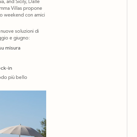
, and Sicily, Dalle
 Emma Villas propone
ngo weekend con amici
 nuove soluzioni di
ggio e giugno:
su misura
eck-in
iodo più bello