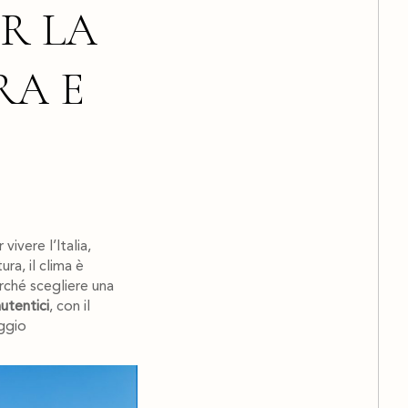
ER LA
RA E
ivere l’Italia,
ra, il clima è
erché scegliere una
utentici
, con il
aggio