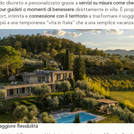
odo discreto e personalizzato grazie a
servizi su misura come chef
tour guidati o momenti di benessere
direttamente in villa. È pro
rt, intimità e
connessione con il territorio
a trasformare il soggio
più a una temporanea “vita in Italia” che a una semplice vacanza
ggiore flessibilità