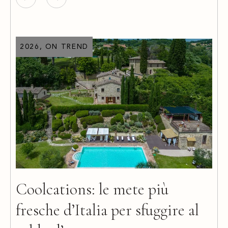
2026, ON TREND
ARTICOLI
ARTICOLI
2026, ON TREND
2026, ON TREND
2026, ON TREND
Coolcations: le mete più
fresche d’Italia per sfuggire al