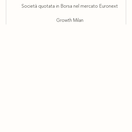
Società quotata in Borsa nel mercato Euronext
Growth Milan
SOGNA SU
www.emmavillas.com
SEGUICI SU
Facebook
Instagram
Youtube
Linkedin