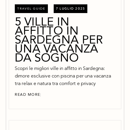
7 LUGLIO 2025
TRAVEL GUIDE
5 VILLE IN
AFFITTO IN
SARDEGNA PER
UNA VACANZA
DA SOGNO
Scopri le migliori ville in affitto in Sardegna:
dimore esclusive con piscina per una vacanza
tra relax e natura tra comfort e privacy
READ MORE